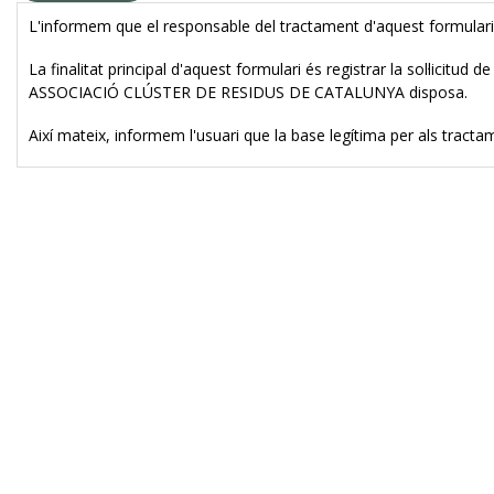
L'informem que el responsable del tractament d'aquest formu
La finalitat principal d'aquest formulari és registrar la sol·licitud
ASSOCIACIÓ CLÚSTER DE RESIDUS DE CATALUNYA disposa.
Així mateix, informem l'usuari que la base legítima per als tract
D'acord amb els drets que li confereix la normativa vigent en prot
com també podrà exercir els drets d'accés, rectificació, limitació 
consentiment prestat per al tractament dels mateixos.Per a més info