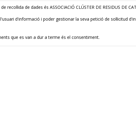
lari de recollida de dades és ASSOCIACIÓ CLÚSTER DE RESIDUS DE C
 de l'usuari d'informació i poder gestionar la seva petició de sol·licitud
aments que es van a dur a terme és el consentiment.
ecció de dades, l'usuari podrà dirigir-se a l'autoritat de control comp
de tractament, supressió, portabilitat i oposició al tractament de les 
rmació, l'usuari pot dirigir-se a la nostra política de privacitat.