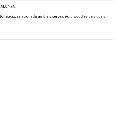
ATALUNYA.
 d'informació, relacionada amb els serveis i/o productes dels quals
etent per a presentar la reclamació que consideri oportuna, així
seves dades de caràcter personal, així com a la retirada del